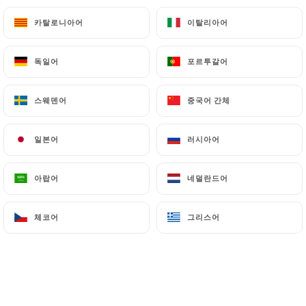
카탈로니아어
카탈로니아어
이탈리아어
이탈리아어
독일어
독일어
포르투갈어
포르투갈어
스웨덴어
스웨덴어
중국어 간체
중국어 간체
일본어
일본어
러시아어
러시아어
아랍어
아랍어
네덜란드어
네덜란드어
체코어
체코어
그리스어
그리스어
Aujourd'hui, l'Avocat Crevette sur lit de roquette
sauvage.