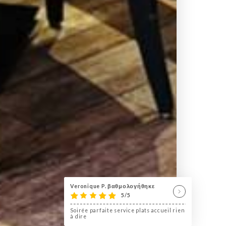
Veronique P. βαθμολογήθηκε
5/5
Soirée parfaite service plats accueil rien
à dire