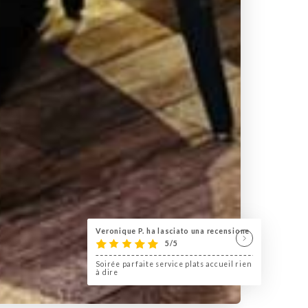
Veronique P. ha lasciato una recensione
5/5
Soirée parfaite service plats accueil rien
à dire