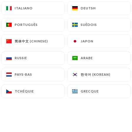
et les différentes saveurs du monde.
ITALIANO
ITALIANO
DEUTSH
DEUTSH
Nous mettons l’accent sur le fait
PORTUGUÊS
PORTUGUÊS
SUÉDOIS
SUÉDOIS
maison,
Parce que nous, on aime les bonnes
简体中文 (CHINESE)
简体中文 (CHINESE)
JAPON
JAPON
choses,
Parce que nous, on aime les choses
RUSSIE
RUSSIE
ARABE
ARABE
simples,
한국어 (KOREAN)
한국어 (KOREAN)
PAYS-BAS
PAYS-BAS
Pour simplement … vous faire plaisir !
La présentation des assiettes ne pourra
TCHÉQUIE
TCHÉQUIE
GRECQUE
GRECQUE
que vous mettre en appétit, qu’il
s’agisse de la forme ou de la couleur.
Une chose est certaine, lorsque vous
viendrez déjeuner ou diner à l’Avant