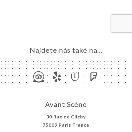
MŮ
VOVAT
ERIE
ENZE
ÍDKA
TAKT
Najdete nás také na...
Avant Scène
30 Rue de Clichy
75009 Paris France