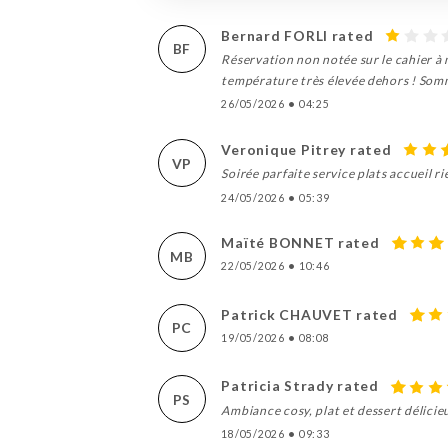
Bernard FORLI rated
BF
Réservation non notée sur le cahier à n
température très élevée dehors ! Somme
26/05/2026
•
04:25
Veronique Pitrey rated
VP
Soirée parfaite service plats accueil ri
24/05/2026
•
05:39
Maïté BONNET rated
MB
22/05/2026
•
10:46
Patrick CHAUVET rated
PC
19/05/2026
•
08:08
Patricia Strady rated
PS
Ambiance cosy, plat et dessert délic
18/05/2026
•
09:33