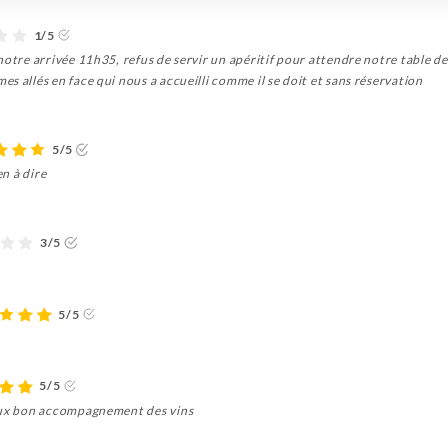
1/5
otre arrivée 11h35, refus de servir un apéritif pour attendre notre table de 
s allés en face qui nous a accueilli comme il se doit et sans réservation
5/5
en à dire
3/5
5/5
5/5
ieux bon accompagnement des vins