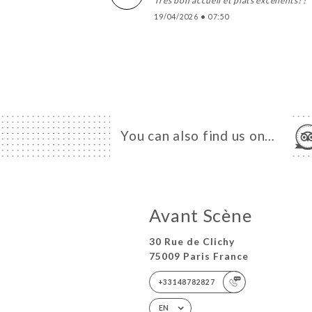
Très bon accueil et plats excellents! !
19/04/2026
•
07:50
You can also find us on…
Avant Scène
30 Rue de Clichy
75009 Paris France
+33148782827
EN