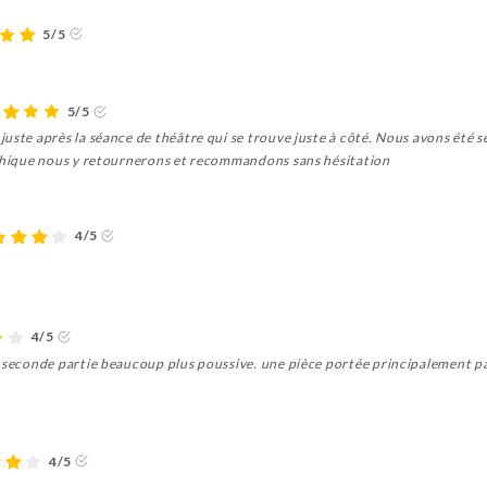
5/5
5/5
uste après la séance de théâtre qui se trouve juste à côté. Nous avons été s
athique nous y retournerons et recommandons sans hésitation
4/5
4/5
a seconde partie beaucoup plus poussive. une pièce portée principalement pa
4/5