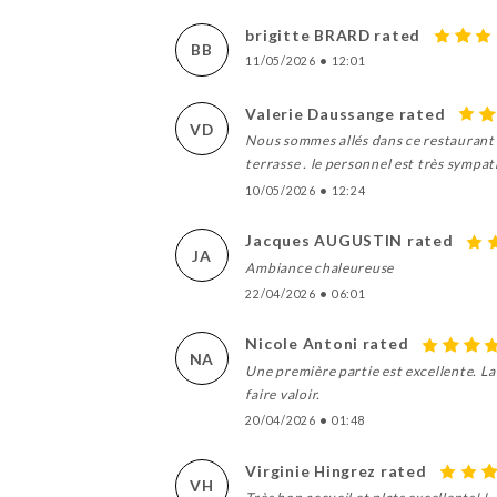
brigitte BRARD rated
BB
11/05/2026
•
12:01
Valerie Daussange rated
VD
Nous sommes allés dans ce restaurant j
terrasse . le personnel est très symp
10/05/2026
•
12:24
Jacques AUGUSTIN rated
JA
Ambiance chaleureuse
22/04/2026
•
06:01
Nicole Antoni rated
NA
Une première partie est excellente. L
faire valoir.
20/04/2026
•
01:48
Virginie Hingrez rated
VH